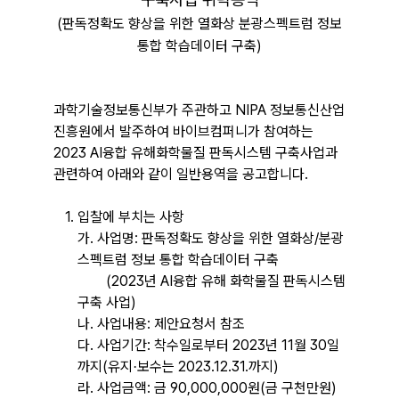
(
판독정확도 향상을 위한 열화상 분광스펙트럼 정보
통합 학습데이터 구축
)
과학기술정보통신부가 주관하고
NIPA
정보통신산업
진흥원에서 발주하여 바이브컴퍼니가 참여하는
2023 AI
융합 유해화학물질 판독시스템 구축사업과
관련하여 아래와 같이 일반용역을 공고합니다
.
1.
입찰에 부치는 사항
가.
사업명
:
판독정확도 향상을 위한 열화상
/
분광
스펙트럼 정보 통합 학습데이터 구축
(2023
년
AI
융합 유해 화학물질 판독시스템
구축 사업
)
나.
사업내용
:
제안요청서 참조
다.
사업기간
:
착수일로부터
2023
년
11
월
30
일
까지
(
유지
보수는
2023.12.31.
까지
)
·
라.
사업금액
:
금
90,000,000
원
(
금 구천만원
)