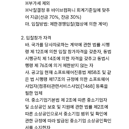
부가세 제외
※
낙찰결정 후 바이브컴퍼니 회계기준일에 맞추
※
어 지급
(
선금
70%,
잔금
30%)
마.
입찰방법
:
제한경쟁입찰
(
협상에 의한 계약
)
2.
입찰참가 자격
바.
국가를 당사자로하는 계약에 관한 법률 시행
령 제
12
조에 의한 입찰 참가자격을 갖춘자
,
동법
시행규칙 제
14
조에 의한 자격을 갖추고 동법시
행령 제
76
조에 의거 제한받지 않는 자
사.
공고일 현재 소프트웨어진흥법 제
58
조 및 같
은 법 시행령 제
17
조의 규정에 의한 소프트웨어
사업자
(
컴퓨터관련서비스사업
)[1468]
등록을
필한 업체
아.
중소기업기본법 제
2
조에 따른 중소기업자
및 소상공인 보호 및 지원에 관한 법률 제
2
조에
따른 소상공인으로서 중소기업 범위 및 확인에
관한 규정에 따라 발급된 중소기업 소상공인확인
서를 소지한자