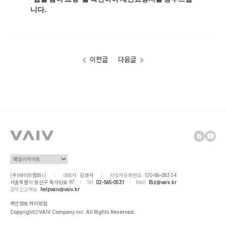
니다.
이전글
다음글
(주)바이브컴퍼니
대표자
김경서
사업자등록번호
120-86-08334
|
|
서울특별시 용산구 독서당로 97
Tel
02-565-0531
Mail
Biz@vaiv.kr
|
|
공익신고제보
helpvaiv@vaiv.kr
개인정보 처리방침
CopyrightⓒVAIV Company inc. All Rights Reserved.